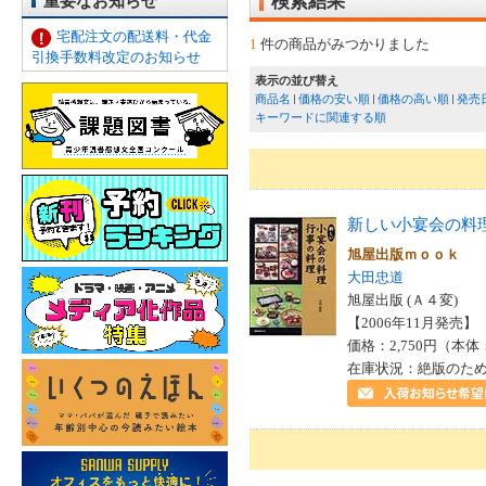
重要なお知らせ
検索結果
宅配注文の配送料・代金
1
件の商品がみつかりました
引換手数料改定のお知らせ
表示の並び替え
商品名
価格の安い順
価格の高い順
発売
キーワードに関連する順
新しい小宴会の料
旭屋出版ｍｏｏｋ
大田忠道
旭屋出版 (Ａ４変)
【2006年11月発売】 I
価格：2,750円（本体
在庫状況：絶版のた