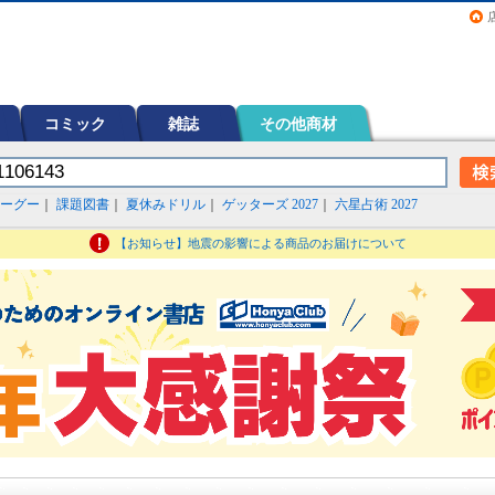
画（コミック）など在庫も充実
コミック
雑誌
その他商材
ーグー
｜
課題図書
｜
夏休みドリル
｜
ゲッターズ 2027
｜
六星占術 2027
【お知らせ】地震の影響による商品のお届けについて