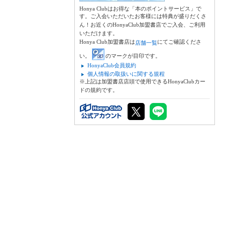
Honya Clubはお得な「本のポイントサービス」で
す。ご入会いただいたお客様には特典が盛りだくさ
ん！お近くのHonyaClub加盟書店でご入会、ご利用
いただけます。
Honya Club加盟書店は
にてご確認くださ
店舗一覧
い。
のマークが目印です。
HonyaClub会員規約
個人情報の取扱いに関する規程
※上記は加盟書店店頭で使用できるHonyaClubカー
ドの規約です。