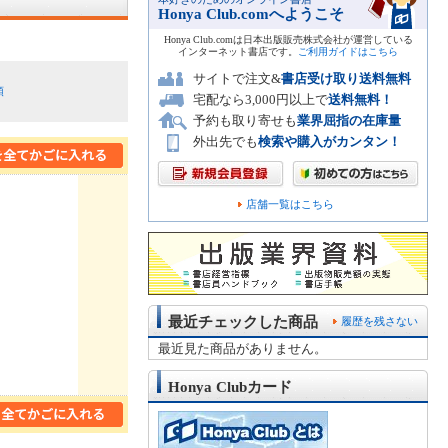
Honya Club.comへようこそ
Honya Club.comは日本出版販売株式会社が運営している
インターネット書店です。
ご利用ガイドはこちら
サイトで注文&
書店受け取り送料無料
順
宅配なら3,000円以上で
送料無料！
予約も取り寄せも
業界屈指の在庫量
外出先でも
検索や購入がカンタン！
店舗一覧はこちら
最近チェックした商品
履歴を残さない
最近見た商品がありません。
Honya Clubカード