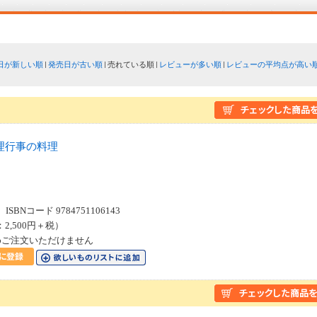
日が新しい順
発売日が古い順
売れている順
レビューが多い順
レビューの平均点が高い
理行事の料理
SBNコード 9784751106143
：2,500円＋税）
めご注文いただけません