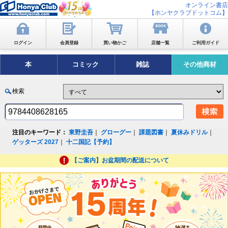
オンライン書店
【ホンヤクラブドットコム】
ログイン
会員登録
買い物かご
店舗一覧
ご利用ガイド
本
コミック
雑誌
その他商材
検索
注目のキーワード：
東野圭吾
｜
グローグー
｜
課題図書
｜
夏休みドリル
｜
ゲッターズ 2027
｜
十二国記【予約】
【ご案内】お盆期間の配送について