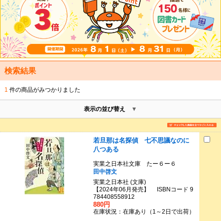
検索結果
1
件の商品がみつかりました
表示の並び替え
若旦那は名探偵 七不思議なのに
八つある
実業之日本社文庫 たー６ー６
田中啓文
実業之日本社 (文庫)
【2024年06月発売】 ISBNコード 9
784408558912
880円
在庫状況：在庫あり（1～2日で出荷）