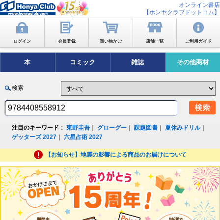
オンライン書店
【ホンヤクラブドットコム】
ログイン
会員登録
買い物かご
店舗一覧
ご利用ガイド
本
コミック
雑誌
その他商材
検索
注目のキーワード：
東野圭吾
｜
グローグー
｜
課題図書
｜
夏休みドリル
｜
ゲッターズ 2027
｜
六星占術 2027
【お知らせ】地震の影響による商品のお届けについて