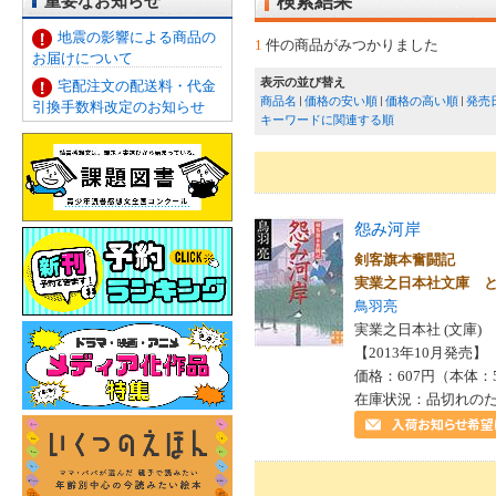
重要なお知らせ
検索結果
地震の影響による商品の
1
件の商品がみつかりました
お届けについて
表示の並び替え
宅配注文の配送料・代金
商品名
価格の安い順
価格の高い順
発売
引換手数料改定のお知らせ
キーワードに関連する順
怨み河岸
剣客旗本奮闘記
実業之日本社文庫 
鳥羽亮
実業之日本社 (文庫)
【2013年10月発売】 I
価格：607円（本体：
在庫状況：品切れの