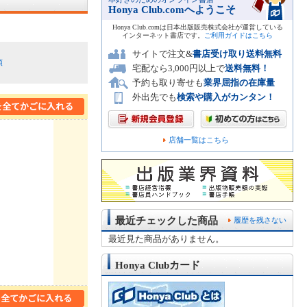
Honya Club.comへようこそ
Honya Club.comは日本出版販売株式会社が運営している
インターネット書店です。
ご利用ガイドはこちら
サイトで注文&
書店受け取り送料無料
順
宅配なら3,000円以上で
送料無料！
予約も取り寄せも
業界屈指の在庫量
外出先でも
検索や購入がカンタン！
店舗一覧はこちら
最近チェックした商品
履歴を残さない
最近見た商品がありません。
Honya Clubカード