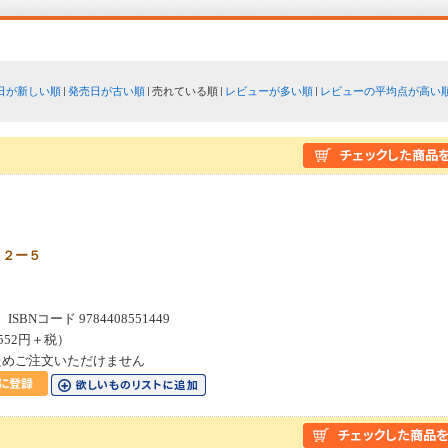
日が新しい順
発売日が古い順
売れている順
レビューが多い順
レビューの平均点が高い
と２ー５
SBNコード 9784408551449
552円＋税）
ためご注文いただけません