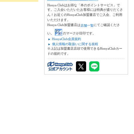
Honya Clubはお得な「本のポイントサービス」で
す。ご入会いただいたお客様には特典が盛りだくさ
ん！お近くのHonyaClub加盟書店でご入会、ご利用
いただけます。
Honya Club加盟書店は
にてご確認くださ
店舗一覧
い。
のマークが目印です。
HonyaClub会員規約
個人情報の取扱いに関する規程
※上記は加盟書店店頭で使用できるHonyaClubカー
ドの規約です。