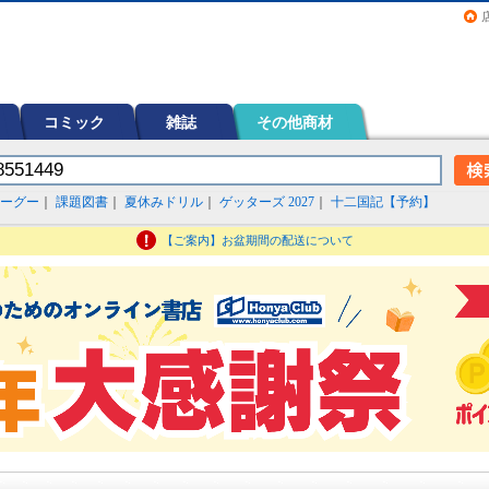
画（コミック）など在庫も充実
コミック
雑誌
その他商材
ーグー
｜
課題図書
｜
夏休みドリル
｜
ゲッターズ 2027
｜
十二国記【予約】
【ご案内】お盆期間の配送について