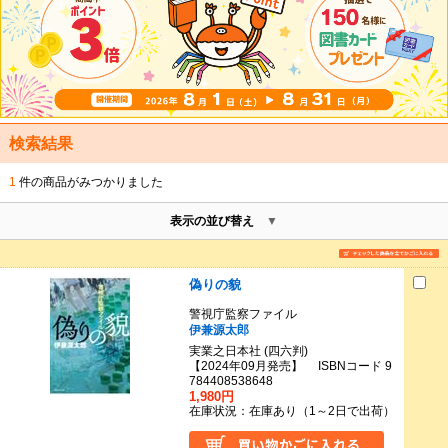
検索結果
1
件の商品がみつかりました
表示の並び替え
偽りの貌
警視庁監察ファイル
伊兼源太郎
実業之日本社 (四六判)
【2024年09月発売】 ISBNコード 9
784408538648
1,980円
在庫状況：在庫あり（1～2日で出荷）