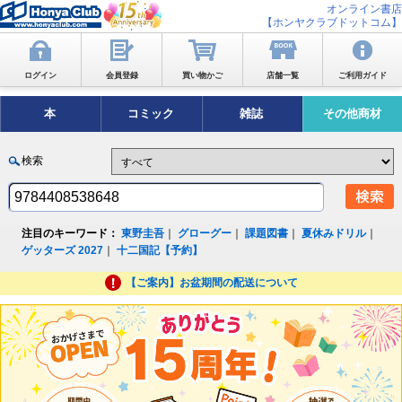
オンライン書店
【ホンヤクラブドットコム】
ログイン
会員登録
買い物かご
店舗一覧
ご利用ガイド
本
コミック
雑誌
その他商材
検索
注目のキーワード：
東野圭吾
｜
グローグー
｜
課題図書
｜
夏休みドリル
｜
ゲッターズ 2027
｜
十二国記【予約】
【ご案内】お盆期間の配送について