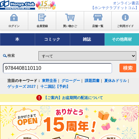
オンライン書店
【ホンヤクラブドットコム】
ログイン
会員登録
買い物かご
店舗一覧
ご利用ガイド
本
コミック
雑誌
その他商材
検索
注目のキーワード：
東野圭吾
｜
グローグー
｜
課題図書
｜
夏休みドリル
｜
ゲッターズ 2027
｜
十二国記【予約】
【ご案内】お盆期間の配送について