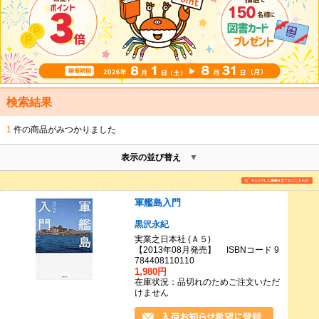
検索結果
1
件の商品がみつかりました
表示の並び替え
軍艦島入門
黒沢永紀
実業之日本社 (Ａ５)
【2013年08月発売】 ISBNコード 9
784408110110
1,980円
在庫状況：品切れのためご注文いただ
けません