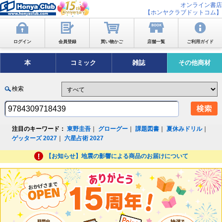
オンライン書店
【ホンヤクラブドットコム】
ログイン
会員登録
買い物かご
店舗一覧
ご利用ガイド
本
コミック
雑誌
その他商材
検索
注目のキーワード：
東野圭吾
｜
グローグー
｜
課題図書
｜
夏休みドリル
｜
ゲッターズ 2027
｜
六星占術 2027
【お知らせ】地震の影響による商品のお届けについて