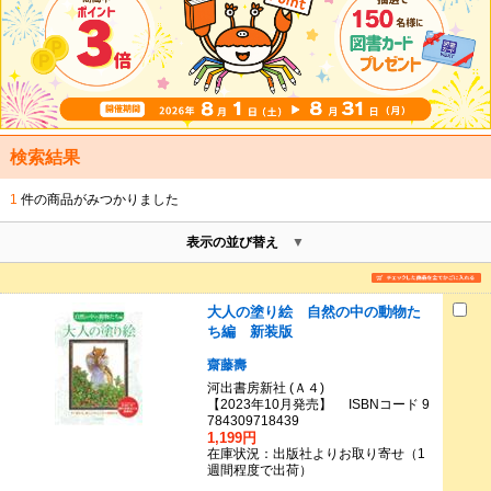
検索結果
1
件の商品がみつかりました
表示の並び替え
大人の塗り絵 自然の中の動物た
ち編 新装版
齋藤壽
河出書房新社 (Ａ４)
【2023年10月発売】 ISBNコード 9
784309718439
1,199円
在庫状況：出版社よりお取り寄せ（1
週間程度で出荷）