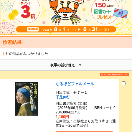
検索結果
1
件の商品がみつかりました
表示の並び替え
なるほどフェルメール
河出文庫 せ７ー１
千足伸行
河出書房新社 (文庫)
【2026年06月発売】 ISBNコード 9
784309422756
1,100円
在庫状況：出版社よりお取り寄せ（通
常3日～20日で出荷）