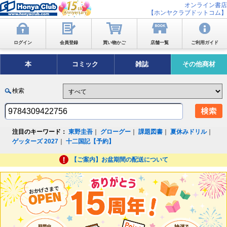
オンライン書店
【ホンヤクラブドットコム】
ログイン
会員登録
買い物かご
店舗一覧
ご利用ガイド
本
コミック
雑誌
その他商材
検索
注目のキーワード：
東野圭吾
｜
グローグー
｜
課題図書
｜
夏休みドリル
｜
ゲッターズ 2027
｜
十二国記【予約】
【ご案内】お盆期間の配送について