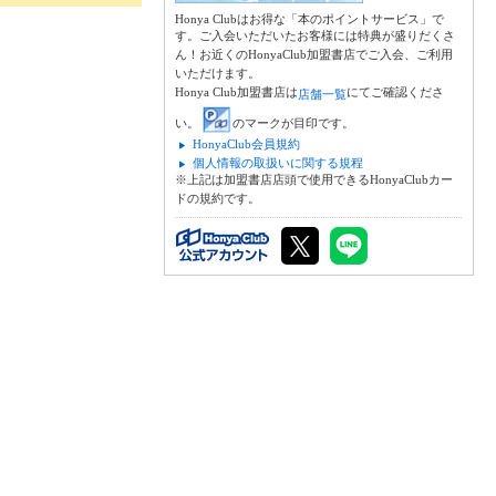
Honya Clubはお得な「本のポイントサービス」で
す。ご入会いただいたお客様には特典が盛りだくさ
ん！お近くのHonyaClub加盟書店でご入会、ご利用
いただけます。
Honya Club加盟書店は
にてご確認くださ
店舗一覧
い。
のマークが目印です。
HonyaClub会員規約
個人情報の取扱いに関する規程
※上記は加盟書店店頭で使用できるHonyaClubカー
ドの規約です。