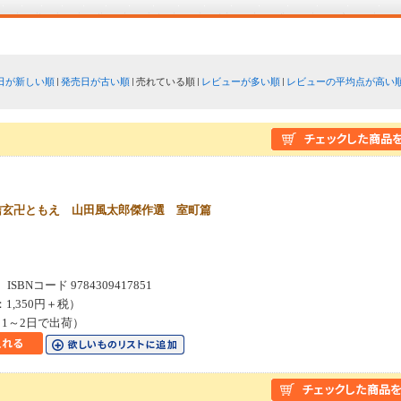
日が新しい順
発売日が古い順
売れている順
レビューが多い順
レビューの平均点が高い
信玄卍ともえ 山田風太郎傑作選 室町篇
７
SBNコード 9784309417851
：1,350円＋税）
1～2日で出荷）