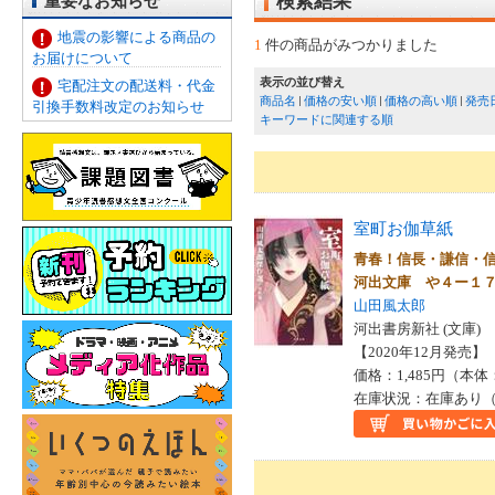
重要なお知らせ
検索結果
地震の影響による商品の
1
件の商品がみつかりました
お届けについて
表示の並び替え
宅配注文の配送料・代金
商品名
価格の安い順
価格の高い順
発売
引換手数料改定のお知らせ
キーワードに関連する順
室町お伽草紙
青春！信長・謙信・
河出文庫 や４ー１
山田風太郎
河出書房新社 (文庫)
【2020年12月発売】 I
価格：1,485円（本体
在庫状況：在庫あり（