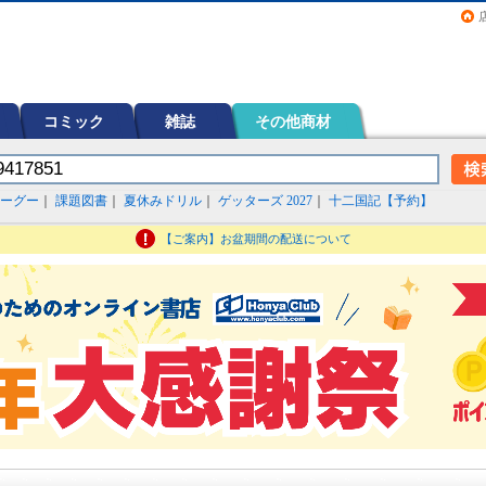
画（コミック）など在庫も充実
コミック
雑誌
その他商材
ーグー
｜
課題図書
｜
夏休みドリル
｜
ゲッターズ 2027
｜
十二国記【予約】
【ご案内】お盆期間の配送について