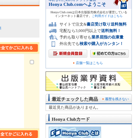
Honya Club.comへようこそ
Honya Club.comは日本出版販売株式会社が運営している
インターネット書店です。
ご利用ガイドはこちら
サイトで注文&
書店受け取り送料無料
順
宅配なら3,000円以上で
送料無料！
予約も取り寄せも
業界屈指の在庫量
外出先でも
検索や購入がカンタン！
店舗一覧はこちら
最近チェックした商品
履歴を残さない
最近見た商品がありません。
Honya Clubカード