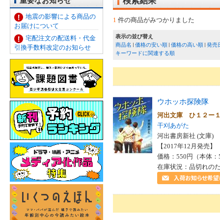
重要なお知らせ
検索結果
地震の影響による商品の
1
件の商品がみつかりました
お届けについて
表示の並び替え
宅配注文の配送料・代金
商品名
価格の安い順
価格の高い順
発売
引換手数料改定のお知らせ
キーワードに関連する順
ウホッホ探険隊
河出文庫 ひ１２ー
干刈あがた
河出書房新社 (文庫)
【2017年12月発売】 I
価格：550円（本体：
在庫状況：品切れの