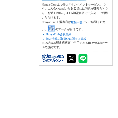
Honya Clubはお得な「本のポイントサービス」で
す。ご入会いただいたお客様には特典が盛りだくさ
ん！お近くのHonyaClub加盟書店でご入会、ご利用
いただけます。
Honya Club加盟書店は
にてご確認くださ
店舗一覧
い。
のマークが目印です。
HonyaClub会員規約
個人情報の取扱いに関する規程
※上記は加盟書店店頭で使用できるHonyaClubカー
ドの規約です。