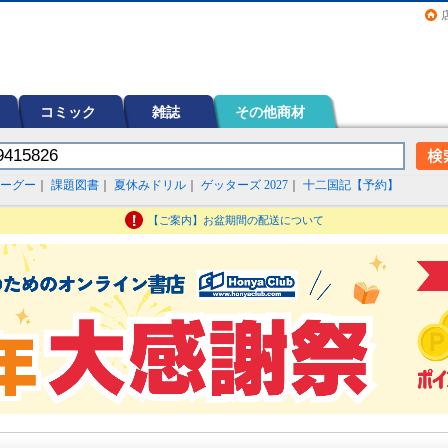
画（コミック）など在庫も充実
コミック
雑誌
その他商材
ーグー
｜
課題図書
｜
夏休みドリル
｜
ゲッターズ 2027
｜
十二国記【予約】
【ご案内】お盆期間の配送について