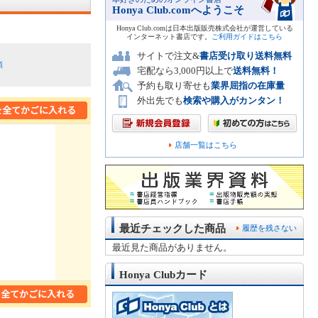
Honya Club.comへようこそ
Honya Club.comは日本出版販売株式会社が運営している
インターネット書店です。
ご利用ガイドはこちら
サイトで注文&
書店受け取り送料無料
順
宅配なら3,000円以上で
送料無料！
予約も取り寄せも
業界屈指の在庫量
外出先でも
検索や購入がカンタン！
店舗一覧はこちら
最近チェックした商品
履歴を残さない
最近見た商品がありません。
Honya Clubカード