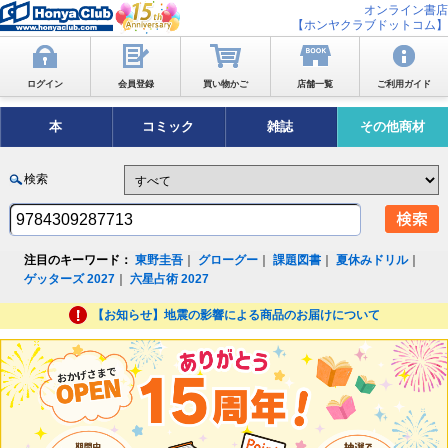
オンライン書店
【ホンヤクラブドットコム】
ログイン
会員登録
買い物かご
店舗一覧
ご利用ガイド
本
コミック
雑誌
その他商材
検索
注目のキーワード：
東野圭吾
｜
グローグー
｜
課題図書
｜
夏休みドリル
｜
ゲッターズ 2027
｜
六星占術 2027
【お知らせ】地震の影響による商品のお届けについて