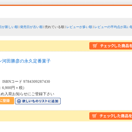
日が新しい順
発売日が古い順
売れている順
レビューが多い順
レビューの平均点が高い
ン河田勝彦の永久定番菓子
SBNコード 9784309287430
：6,900円＋税）
ため入荷お知らせにご登録下さい