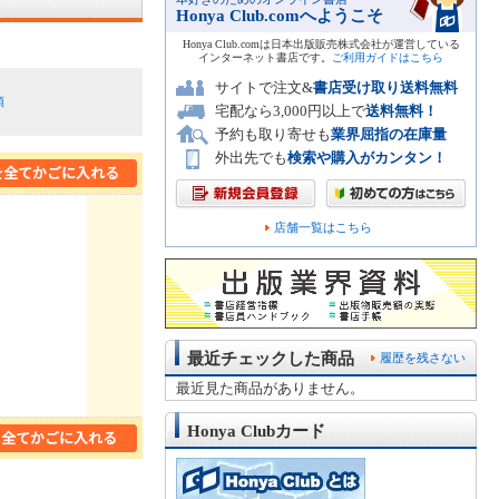
Honya Club.comへようこそ
Honya Club.comは日本出版販売株式会社が運営している
インターネット書店です。
ご利用ガイドはこちら
サイトで注文&
書店受け取り送料無料
順
宅配なら3,000円以上で
送料無料！
予約も取り寄せも
業界屈指の在庫量
外出先でも
検索や購入がカンタン！
店舗一覧はこちら
最近チェックした商品
履歴を残さない
最近見た商品がありません。
Honya Clubカード