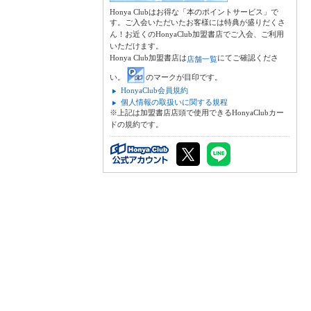
Honya Clubはお得な「本のポイントサービス」で
す。ご入会いただいたお客様には特典が盛りだくさ
ん！お近くのHonyaClub加盟書店でご入会、ご利用
いただけます。
Honya Club加盟書店は
にてご確認くださ
店舗一覧
い。
のマークが目印です。
HonyaClub会員規約
個人情報の取扱いに関する規程
※上記は加盟書店店頭で使用できるHonyaClubカー
ドの規約です。