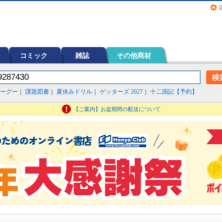
画（コミック）など在庫も充実
コミック
雑誌
その他商材
ーグー
｜
課題図書
｜
夏休みドリル
｜
ゲッターズ 2027
｜
十二国記【予約】
【ご案内】お盆期間の配送について