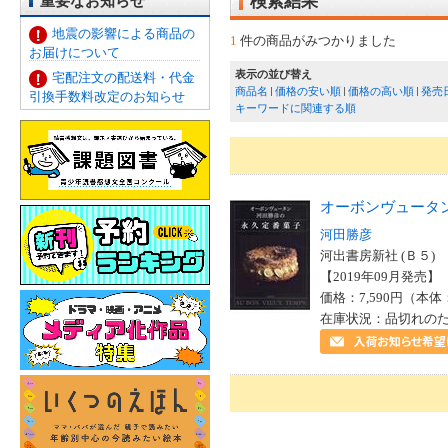
重要なお知らせ
検索結果
地震の影響による商品の
1
件の商品がみつかりました
お届けについて
表示の並び替え
宅配注文の配送料・代金
商品名
価格の安い順
価格の高い順
発売
引換手数料改定のお知らせ
キーワードに関連する順
オーボンヴュータ
河田勝彦
河出書房新社 (Ｂ５)
【2019年09月発売】 I
価格：7,590円（本体
在庫状況：品切れの