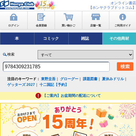
オンライン書店
【ホンヤクラブドットコム】
ログイン
会員登録
買い物かご
店舗一覧
ご利用ガイド
本
コミック
雑誌
その他商材
検索
注目のキーワード：
東野圭吾
｜
グローグー
｜
課題図書
｜
夏休みドリル
｜
ゲッターズ 2027
｜
十二国記【予約】
【ご案内】お盆期間の配送について