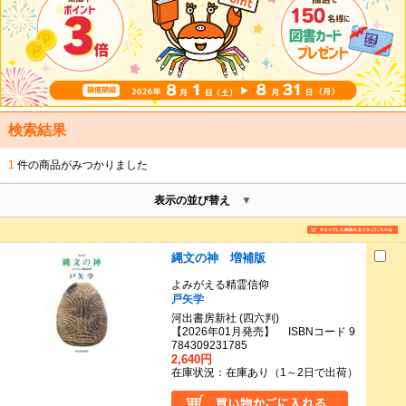
検索結果
1
件の商品がみつかりました
表示の並び替え
縄文の神 増補版
よみがえる精霊信仰
戸矢学
河出書房新社 (四六判)
【2026年01月発売】 ISBNコード 9
784309231785
2,640円
在庫状況：在庫あり（1～2日で出荷）