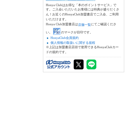
Honya Clubはお得な「本のポイントサービス」で
す。ご入会いただいたお客様には特典が盛りだくさ
ん！お近くのHonyaClub加盟書店でご入会、ご利用
いただけます。
Honya Club加盟書店は
にてご確認くださ
店舗一覧
い。
のマークが目印です。
HonyaClub会員規約
個人情報の取扱いに関する規程
※上記は加盟書店店頭で使用できるHonyaClubカー
ドの規約です。