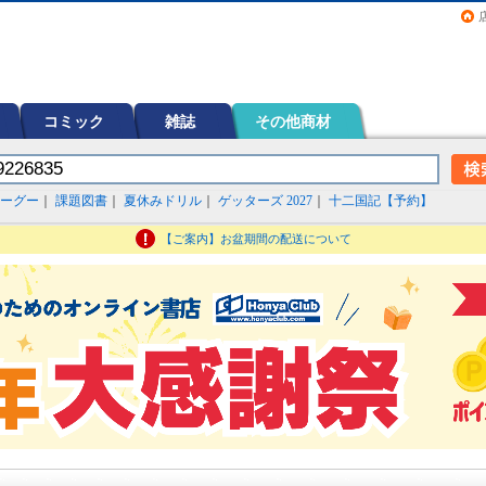
画（コミック）など在庫も充実
コミック
雑誌
その他商材
ーグー
｜
課題図書
｜
夏休みドリル
｜
ゲッターズ 2027
｜
十二国記【予約】
【ご案内】お盆期間の配送について