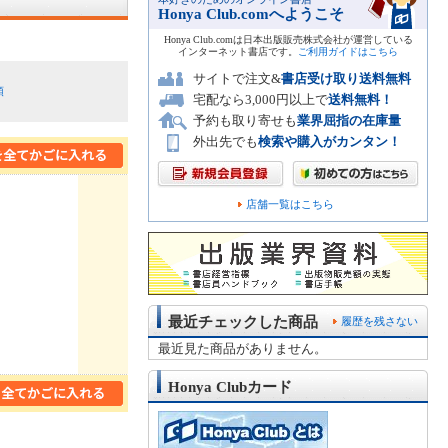
Honya Club.comへようこそ
Honya Club.comは日本出版販売株式会社が運営している
インターネット書店です。
ご利用ガイドはこちら
サイトで注文&
書店受け取り送料無料
順
宅配なら3,000円以上で
送料無料！
予約も取り寄せも
業界屈指の在庫量
外出先でも
検索や購入がカンタン！
店舗一覧はこちら
最近チェックした商品
履歴を残さない
最近見た商品がありません。
Honya Clubカード