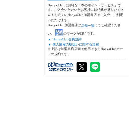
Honya Clubはお得な「本のポイントサービス」で
す。ご入会いただいたお客様には特典が盛りだくさ
ん！お近くのHonyaClub加盟書店でご入会、ご利用
いただけます。
Honya Club加盟書店は
にてご確認くださ
店舗一覧
い。
のマークが目印です。
HonyaClub会員規約
個人情報の取扱いに関する規程
※上記は加盟書店店頭で使用できるHonyaClubカー
ドの規約です。