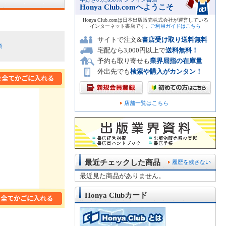
Honya Club.comへようこそ
Honya Club.comは日本出版販売株式会社が運営している
インターネット書店です。
ご利用ガイドはこちら
サイトで注文&
書店受け取り送料無料
順
宅配なら3,000円以上で
送料無料！
予約も取り寄せも
業界屈指の在庫量
外出先でも
検索や購入がカンタン！
店舗一覧はこちら
最近チェックした商品
履歴を残さない
最近見た商品がありません。
Honya Clubカード