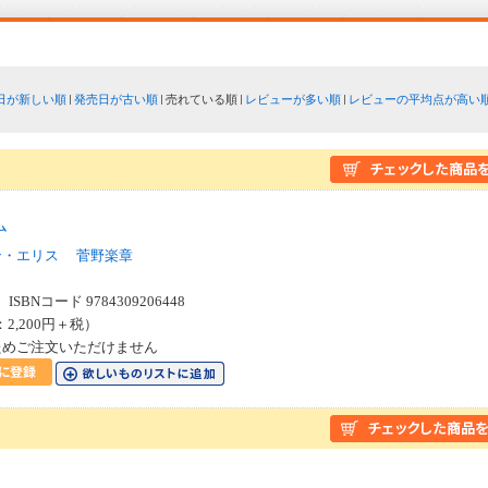
日が新しい順
発売日が古い順
売れている順
レビューが多い順
レビューの平均点が高い
ム
ン・エリス
菅野楽章
SBNコード 9784309206448
：2,200円＋税）
ためご注文いただけません