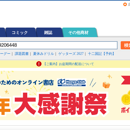
画（コミック）など在庫も充実
コミック
雑誌
その他商材
ーグー
｜
課題図書
｜
夏休みドリル
｜
ゲッターズ 2027
｜
十二国記【予約】
【ご案内】お盆期間の配送について