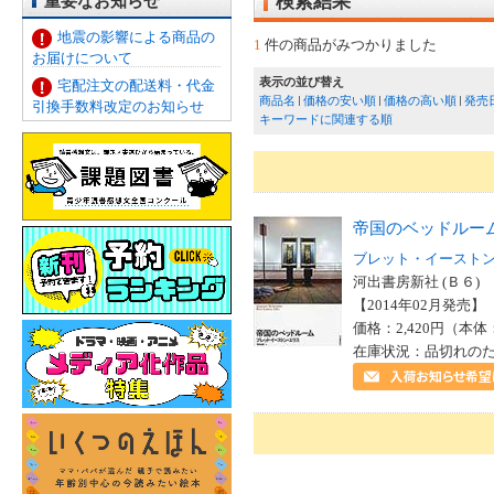
重要なお知らせ
検索結果
地震の影響による商品の
1
件の商品がみつかりました
お届けについて
表示の並び替え
宅配注文の配送料・代金
商品名
価格の安い順
価格の高い順
発売
引換手数料改定のお知らせ
キーワードに関連する順
帝国のベッドルー
ブレット・イースト
河出書房新社 (Ｂ６)
【2014年02月発売】 I
価格：2,420円（本体
在庫状況：品切れの