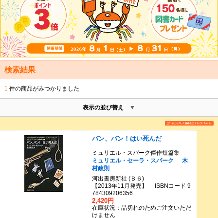
検索結果
1
件の商品がみつかりました
表示の並び替え
バン、バン！はい死んだ
ミュリエル・スパーク傑作短篇集
ミュリエル・セーラ・スパーク
木
村政則
河出書房新社 (Ｂ６)
【2013年11月発売】 ISBNコード 9
784309206356
2,420円
在庫状況：品切れのためご注文いただ
けません