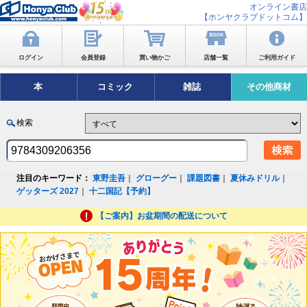
オンライン書店
【ホンヤクラブドットコム】
ログイン
会員登録
買い物かご
店舗一覧
ご利用ガイド
本
コミック
雑誌
その他商材
検索
注目のキーワード：
東野圭吾
｜
グローグー
｜
課題図書
｜
夏休みドリル
｜
ゲッターズ 2027
｜
十二国記【予約】
【ご案内】お盆期間の配送について