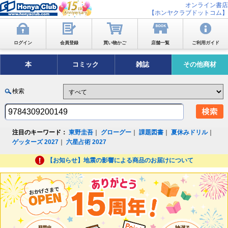
オンライン書店
【ホンヤクラブドットコム】
ログイン
会員登録
買い物かご
店舗一覧
ご利用ガイド
本
コミック
雑誌
その他商材
検索
注目のキーワード：
東野圭吾
｜
グローグー
｜
課題図書
｜
夏休みドリル
｜
ゲッターズ 2027
｜
六星占術 2027
【お知らせ】地震の影響による商品のお届けについて