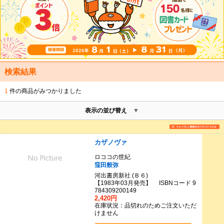
検索結果
1
件の商品がみつかりました
表示の並び替え
カザノヴァ
ロココの世紀
窪田般弥
河出書房新社 (Ｂ６)
【1983年03月発売】 ISBNコード 9
784309200149
2,420円
在庫状況：品切れのためご注文いただ
けません