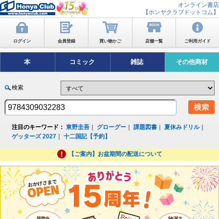
オンライン書店
【ホンヤクラブドットコム】
ログイン
会員登録
買い物かご
店舗一覧
ご利用ガイド
本
コミック
雑誌
その他商材
検索
注目のキーワード：
東野圭吾
｜
グローグー
｜
課題図書
｜
夏休みドリル
｜
ゲッターズ 2027
｜
十二国記【予約】
【ご案内】お盆期間の配送について