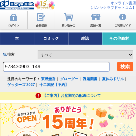
オンライン書店
【ホンヤクラブドットコム】
ログイン
会員登録
買い物かご
店舗一覧
ご利用ガイド
本
コミック
雑誌
その他商材
検索
注目のキーワード：
東野圭吾
｜
グローグー
｜
課題図書
｜
夏休みドリル
｜
ゲッターズ 2027
｜
十二国記【予約】
【ご案内】お盆期間の配送について