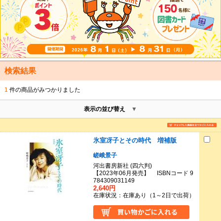
検索結果
1
件の商品がみつかりました
表示の並び替え
氷室冴子とその時代 増補版
嵯峨景子
河出書房新社 (四六判)
【2023年06月発売】 ISBNコード 9
784309031149
2,640円
在庫状況：在庫あり（1～2日で出荷）