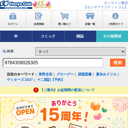
オンライン書店
【ホンヤクラブドットコム】
ログイン
会員登録
買い物かご
店舗一覧
ご利用ガイド
本
コミック
雑誌
その他商材
検索
注目のキーワード：
東野圭吾
｜
グローグー
｜
課題図書
｜
夏休みドリル
｜
ゲッターズ 2027
｜
十二国記【予約】
【ご案内】お盆期間の配送について