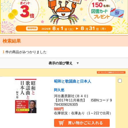
検索結果
1
件の商品がみつかりました
表示の並び替え
昭和と歌謡曲と日本人
阿久悠
河出書房新社 (Ｂ４０)
【2017年11月発売】 ISBNコード 9
784309026305
880円
在庫状況：在庫あり（1～2日で出荷）