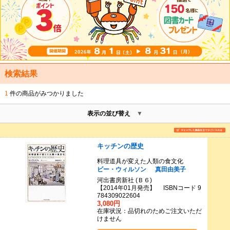
検索結果
1
件の商品がみつかりました
表示の並び替え
キッチンの歴史
料理道具が変えた人類の食文化
ビー・ウィルソン
真田由美子
河出書房新社 (Ｂ６)
【2014年01月発売】 ISBNコード 9
784309022604
3,080円
在庫状況：品切れのためご注文いただ
けません