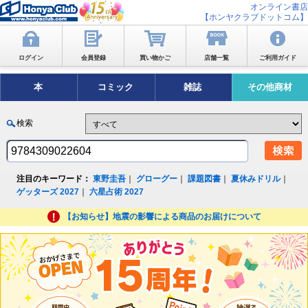
オンライン書店
【ホンヤクラブドットコム】
ログイン
会員登録
買い物かご
店舗一覧
ご利用ガイド
本
コミック
雑誌
その他商材
検索
注目のキーワード：
東野圭吾
｜
グローグー
｜
課題図書
｜
夏休みドリル
｜
ゲッターズ 2027
｜
六星占術 2027
【お知らせ】地震の影響による商品のお届けについて