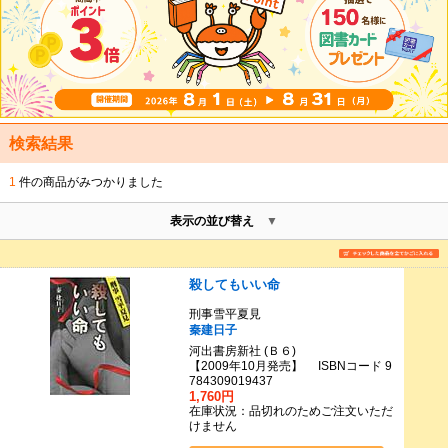
検索結果
1
件の商品がみつかりました
表示の並び替え
殺してもいい命
刑事雪平夏見
秦建日子
河出書房新社 (Ｂ６)
【2009年10月発売】 ISBNコード 9
784309019437
1,760円
在庫状況：品切れのためご注文いただ
けません