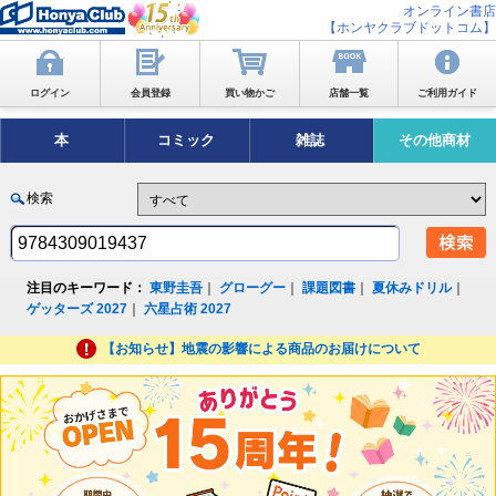
オンライン書店
【ホンヤクラブドットコム】
ログイン
会員登録
買い物かご
店舗一覧
ご利用ガイド
本
コミック
雑誌
その他商材
検索
注目のキーワード：
東野圭吾
｜
グローグー
｜
課題図書
｜
夏休みドリル
｜
ゲッターズ 2027
｜
六星占術 2027
【お知らせ】地震の影響による商品のお届けについて