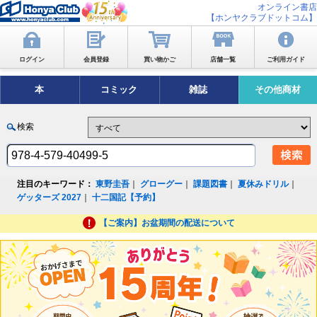
オンライン書店
【ホンヤクラブドットコム】
ログイン
会員登録
買い物かご
店舗一覧
ご利用ガイド
本
コミック
雑誌
その他商材
検索
注目のキーワード：
東野圭吾
｜
グローグー
｜
課題図書
｜
夏休みドリル
｜
ゲッターズ 2027
｜
十二国記【予約】
【ご案内】お盆期間の配送について