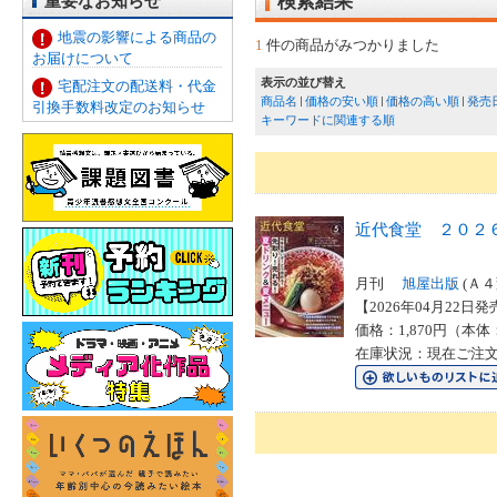
重要なお知らせ
検索結果
地震の影響による商品の
1
件の商品がみつかりました
お届けについて
表示の並び替え
宅配注文の配送料・代金
商品名
価格の安い順
価格の高い順
発売
引換手数料改定のお知らせ
キーワードに関連する順
近代食堂 ２０２
月刊
旭屋出版
(Ａ４
【2026年04月22日発売
価格：1,870円（本体
在庫状況：現在ご注