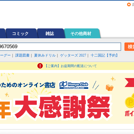
画（コミック）など在庫も充実
コミック
雑誌
その他商材
ーグー
｜
課題図書
｜
夏休みドリル
｜
ゲッターズ 2027
｜
十二国記【予約】
【ご案内】お盆期間の配送について