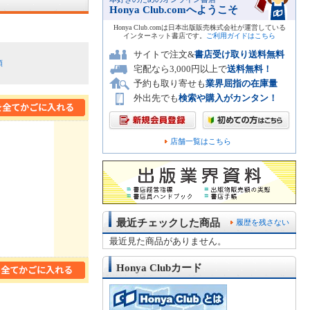
Honya Club.comへようこそ
Honya Club.comは日本出版販売株式会社が運営している
インターネット書店です。
ご利用ガイドはこちら
サイトで注文&
書店受け取り送料無料
順
宅配なら3,000円以上で
送料無料！
予約も取り寄せも
業界屈指の在庫量
外出先でも
検索や購入がカンタン！
店舗一覧はこちら
最近チェックした商品
履歴を残さない
最近見た商品がありません。
Honya Clubカード