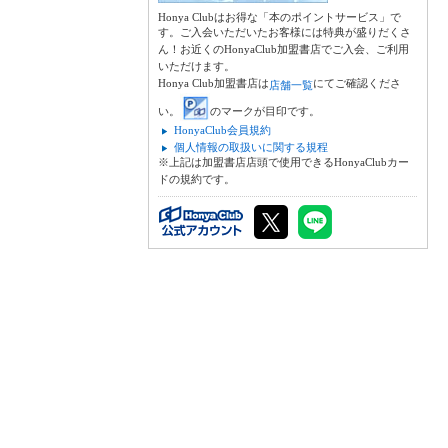
Honya Clubはお得な「本のポイントサービス」で
す。ご入会いただいたお客様には特典が盛りだくさ
ん！お近くのHonyaClub加盟書店でご入会、ご利用
いただけます。
Honya Club加盟書店は
にてご確認くださ
店舗一覧
い。
のマークが目印です。
HonyaClub会員規約
個人情報の取扱いに関する規程
※上記は加盟書店店頭で使用できるHonyaClubカー
ドの規約です。