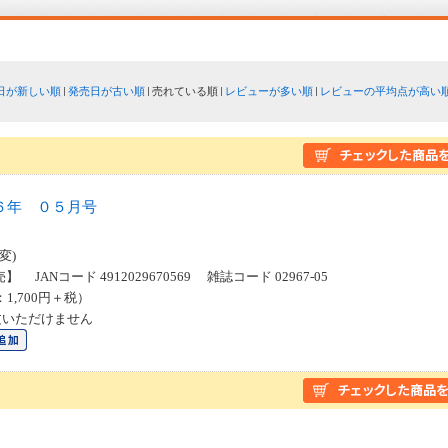
日が新しい順
発売日が古い順
売れている順
レビューが多い順
レビューの平均点が高い
６年 ０５月号
変)
】 JANコード 4912029670569 雑誌コード 02967-05
：1,700円＋税）
文いただけません