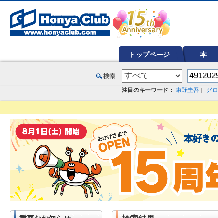
オンライン書店【ホンヤクラブ】はお好きな本屋での受け取りで送料無料！新刊予約・通販も。本（書籍）、雑誌、漫
トップページ
本
注目のキーワード：
東野圭吾
｜
グロ