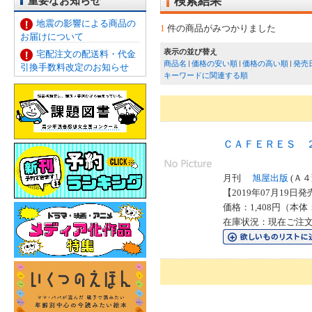
重要なお知らせ
検索結果
地震の影響による商品の
1
件の商品がみつかりました
お届けについて
表示の並び替え
宅配注文の配送料・代金
商品名
価格の安い順
価格の高い順
発売
引換手数料改定のお知らせ
キーワードに関連する順
ＣＡＦＥＲＥＳ 
月刊
旭屋出版
(Ａ４
【2019年07月19日発売
価格：1,408円（本体
在庫状況：現在ご注