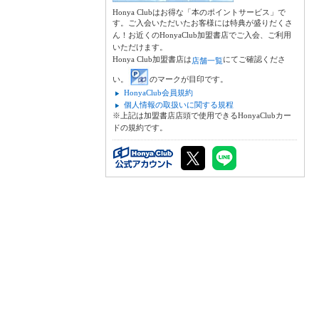
Honya Clubはお得な「本のポイントサービス」で
す。ご入会いただいたお客様には特典が盛りだくさ
ん！お近くのHonyaClub加盟書店でご入会、ご利用
いただけます。
Honya Club加盟書店は
にてご確認くださ
店舗一覧
い。
のマークが目印です。
HonyaClub会員規約
個人情報の取扱いに関する規程
※上記は加盟書店店頭で使用できるHonyaClubカー
ドの規約です。