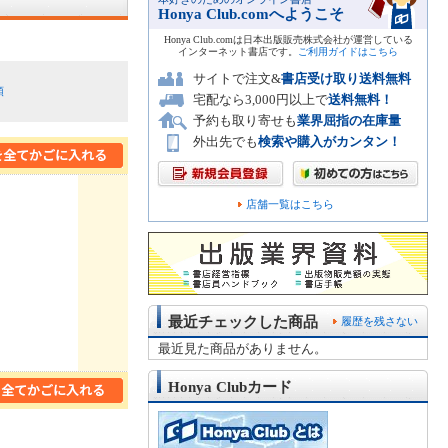
Honya Club.comへようこそ
Honya Club.comは日本出版販売株式会社が運営している
インターネット書店です。
ご利用ガイドはこちら
サイトで注文&
書店受け取り送料無料
順
宅配なら3,000円以上で
送料無料！
予約も取り寄せも
業界屈指の在庫量
外出先でも
検索や購入がカンタン！
店舗一覧はこちら
最近チェックした商品
履歴を残さない
最近見た商品がありません。
Honya Clubカード