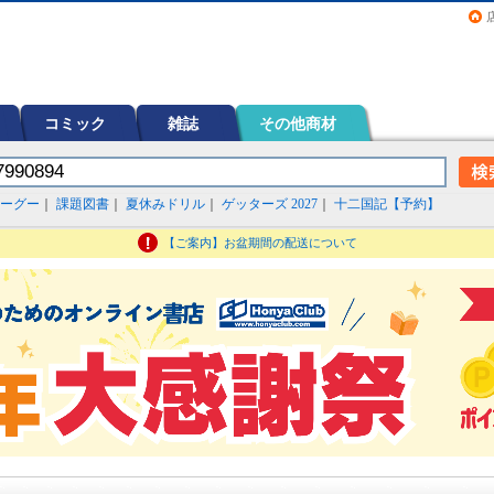
画（コミック）など在庫も充実
コミック
雑誌
その他商材
ーグー
｜
課題図書
｜
夏休みドリル
｜
ゲッターズ 2027
｜
十二国記【予約】
【ご案内】お盆期間の配送について