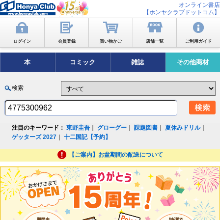
オンライン書店
【ホンヤクラブドットコム】
ログイン
会員登録
買い物かご
店舗一覧
ご利用ガイド
本
コミック
雑誌
その他商材
検索
注目のキーワード：
東野圭吾
｜
グローグー
｜
課題図書
｜
夏休みドリル
｜
ゲッターズ 2027
｜
十二国記【予約】
【ご案内】お盆期間の配送について