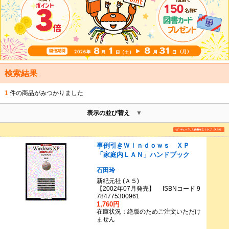
検索結果
1
件の商品がみつかりました
表示の並び替え
事例引きＷｉｎｄｏｗｓ ＸＰ
「家庭内ＬＡＮ」ハンドブック
石田玲
新紀元社 (Ａ５)
【2002年07月発売】 ISBNコード 9
784775300961
1,760円
在庫状況：絶版のためご注文いただけ
ません