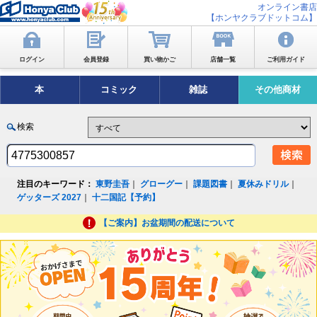
オンライン書店
【ホンヤクラブドットコム】
ログイン
会員登録
買い物かご
店舗一覧
ご利用ガイド
本
コミック
雑誌
その他商材
検索
注目のキーワード：
東野圭吾
｜
グローグー
｜
課題図書
｜
夏休みドリル
｜
ゲッターズ 2027
｜
十二国記【予約】
【ご案内】お盆期間の配送について