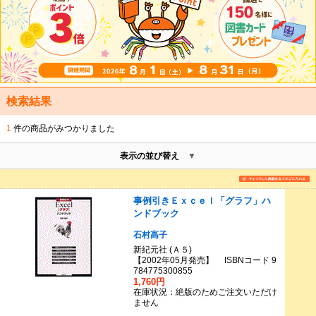
検索結果
1
件の商品がみつかりました
表示の並び替え
事例引きＥｘｃｅｌ「グラフ」ハ
ンドブック
石村高子
新紀元社 (Ａ５)
【2002年05月発売】 ISBNコード 9
784775300855
1,760円
在庫状況：絶版のためご注文いただけ
ません