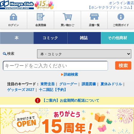
オンライン書店
【ホンヤクラブドットコム】
ログイン
会員登録
買い物かご
店舗一覧
ご利用ガイド
本
コミック
雑誌
その他商材
検索
詳細検索
注目のキーワード：
東野圭吾
｜
グローグー
｜
課題図書
｜
夏休みドリル
｜
ゲッターズ 2027
｜
十二国記【予約】
【ご案内】お盆期間の配送について