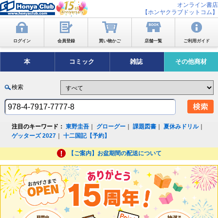
オンライン書店
【ホンヤクラブドットコム】
ログイン
会員登録
買い物かご
店舗一覧
ご利用ガイド
本
コミック
雑誌
その他商材
検索
注目のキーワード：
東野圭吾
｜
グローグー
｜
課題図書
｜
夏休みドリル
｜
ゲッターズ 2027
｜
十二国記【予約】
【ご案内】お盆期間の配送について