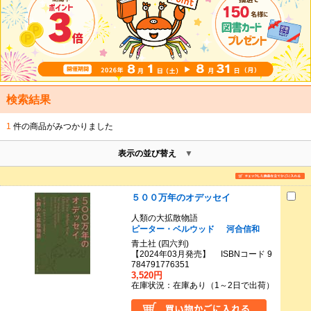
検索結果
1
件の商品がみつかりました
表示の並び替え
５００万年のオデッセイ
人類の大拡散物語
ピーター・ベルウッド
河合信和
青土社 (四六判)
【2024年03月発売】 ISBNコード 9
784791776351
3,520円
在庫状況：在庫あり（1～2日で出荷）