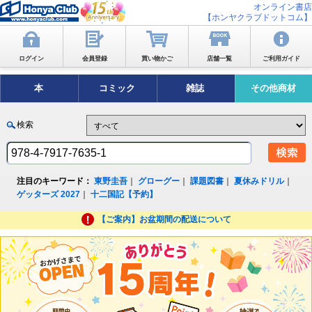
オンライン書店
【ホンヤクラブドットコム】
ログイン
会員登録
買い物かご
店舗一覧
ご利用ガイド
本
コミック
雑誌
その他商材
検索
注目のキーワード：
東野圭吾
｜
グローグー
｜
課題図書
｜
夏休みドリル
｜
ゲッターズ 2027
｜
十二国記【予約】
【ご案内】お盆期間の配送について