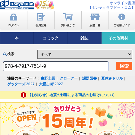
オンライン書店
【ホンヤクラブドットコム】
ログイン
会員登録
買い物かご
店舗一覧
ご利用ガイド
本
コミック
雑誌
その他商材
検索
注目のキーワード：
東野圭吾
｜
グローグー
｜
課題図書
｜
夏休みドリル
｜
ゲッターズ 2027
｜
六星占術 2027
【お知らせ】地震の影響による商品のお届けについて