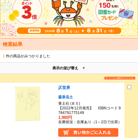
検索結果
1
件の商品がみつかりました
表示の並び替え
仄世界
森泉岳土
青土社 (Ｂ５)
【2022年12月発売】 ISBNコード 9
784791775149
1,980円
在庫状況：在庫あり（1～2日で出荷）