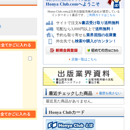
Honya Club.comへようこそ
Honya Club.comは日本出版販売株式会社が運営している
インターネット書店です。
ご利用ガイドはこちら
サイトで注文&
書店受け取り送料無料
順
宅配なら3,000円以上で
送料無料！
予約も取り寄せも
業界屈指の在庫量
外出先でも
検索や購入がカンタン！
店舗一覧はこちら
最近チェックした商品
履歴を残さない
最近見た商品がありません。
Honya Clubカード