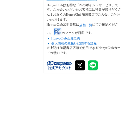
Honya Clubはお得な「本のポイントサービス」で
す。ご入会いただいたお客様には特典が盛りだくさ
ん！お近くのHonyaClub加盟書店でご入会、ご利用
いただけます。
Honya Club加盟書店は
にてご確認くださ
店舗一覧
い。
のマークが目印です。
HonyaClub会員規約
個人情報の取扱いに関する規程
※上記は加盟書店店頭で使用できるHonyaClubカー
ドの規約です。