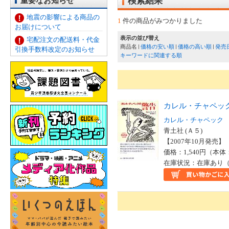
重要なお知らせ
検索結果
地震の影響による商品の
1
件の商品がみつかりました
お届けについて
表示の並び替え
宅配注文の配送料・代金
商品名
価格の安い順
価格の高い順
発売
引換手数料改定のお知らせ
キーワードに関連する順
カレル・チャペッ
カレル・チャペック
青土社 (Ａ５)
【2007年10月発売】 I
価格：1,540円（本体
在庫状況：在庫あり（