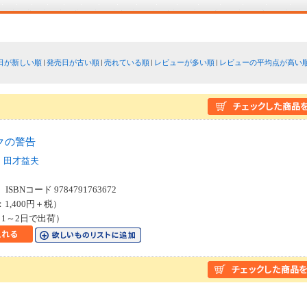
日が新しい順
発売日が古い順
売れている順
レビューが多い順
レビューの平均点が高い
クの警告
田才益夫
SBNコード 9784791763672
：1,400円＋税）
1～2日で出荷）