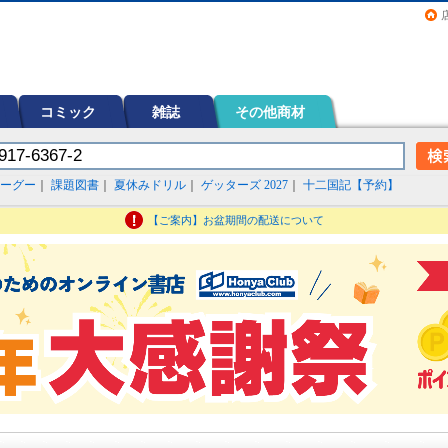
画（コミック）など在庫も充実
コミック
雑誌
その他商材
ーグー
｜
課題図書
｜
夏休みドリル
｜
ゲッターズ 2027
｜
十二国記【予約】
【ご案内】お盆期間の配送について