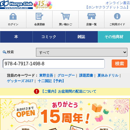
オンライン書店
【ホンヤクラブドットコム】
ログイン
会員登録
買い物かご
店舗一覧
ご利用ガイド
本
コミック
雑誌
その他商材
検索
注目のキーワード：
東野圭吾
｜
グローグー
｜
課題図書
｜
夏休みドリル
｜
ゲッターズ 2027
｜
十二国記【予約】
【ご案内】お盆期間の配送について