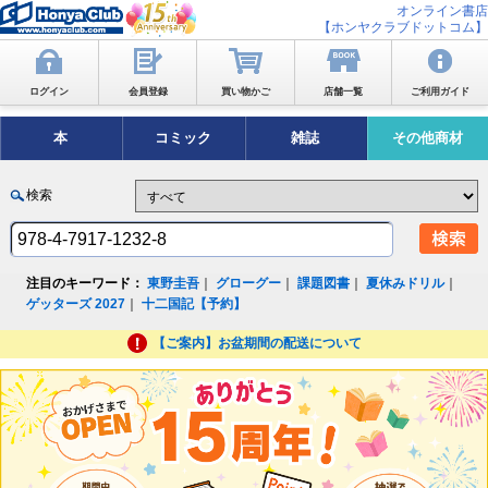
オンライン書店
【ホンヤクラブドットコム】
ログイン
会員登録
買い物かご
店舗一覧
ご利用ガイド
本
コミック
雑誌
その他商材
検索
注目のキーワード：
東野圭吾
｜
グローグー
｜
課題図書
｜
夏休みドリル
｜
ゲッターズ 2027
｜
十二国記【予約】
【ご案内】お盆期間の配送について