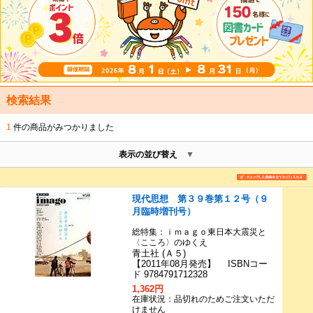
検索結果
1
件の商品がみつかりました
表示の並び替え
現代思想 第３９巻第１２号（９
月臨時増刊号）
総特集：ｉｍａｇｏ東日本大震災と
〈こころ〉のゆくえ
青土社 (Ａ５)
【2011年08月発売】 ISBNコー
ド 9784791712328
1,362円
在庫状況：品切れのためご注文いただ
けません