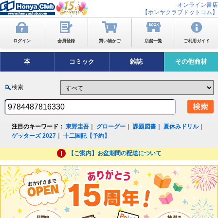
オンライン書店
【ホンヤクラブドットコム】
ログイン
会員登録
買い物かご
店舗一覧
ご利用ガイド
本
コミック
雑誌
その他商材
検索
注目のキーワード：
東野圭吾
｜
グローグー
｜
課題図書
｜
夏休みドリル
｜
ゲッターズ 2027
｜
十二国記【予約】
【ご案内】お盆期間の配送について