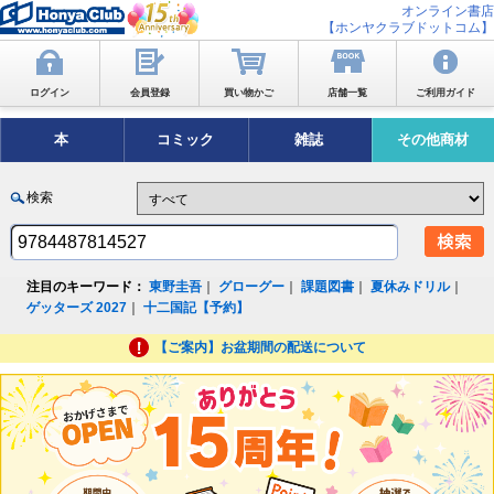
オンライン書店
【ホンヤクラブドットコム】
ログイン
会員登録
買い物かご
店舗一覧
ご利用ガイド
本
コミック
雑誌
その他商材
検索
注目のキーワード：
東野圭吾
｜
グローグー
｜
課題図書
｜
夏休みドリル
｜
ゲッターズ 2027
｜
十二国記【予約】
【ご案内】お盆期間の配送について