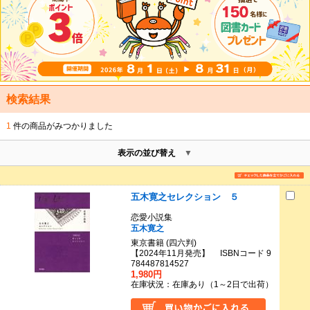
検索結果
1
件の商品がみつかりました
表示の並び替え
五木寛之セレクション ５
恋愛小説集
五木寛之
東京書籍 (四六判)
【2024年11月発売】 ISBNコード 9
784487814527
1,980円
在庫状況：在庫あり（1～2日で出荷）