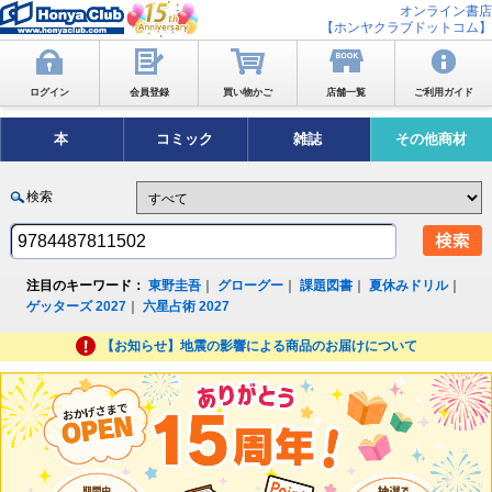
オンライン書店
【ホンヤクラブドットコム】
ログイン
会員登録
買い物かご
店舗一覧
ご利用ガイド
本
コミック
雑誌
その他商材
検索
注目のキーワード：
東野圭吾
｜
グローグー
｜
課題図書
｜
夏休みドリル
｜
ゲッターズ 2027
｜
六星占術 2027
【お知らせ】地震の影響による商品のお届けについて