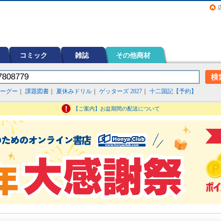
画（コミック）など在庫も充実
コミック
雑誌
その他商材
ーグー
｜
課題図書
｜
夏休みドリル
｜
ゲッターズ 2027
｜
十二国記【予約】
【ご案内】お盆期間の配送について