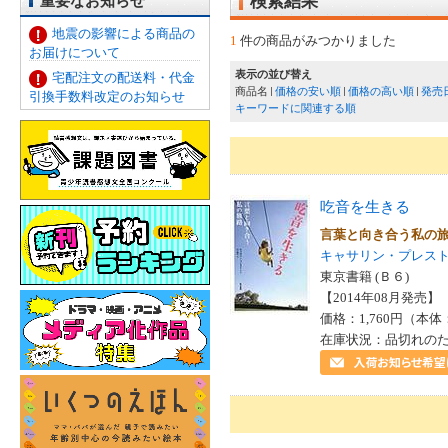
重要なお知らせ
検索結果
地震の影響による商品の
1
件の商品がみつかりました
お届けについて
表示の並び替え
宅配注文の配送料・代金
商品名
価格の安い順
価格の高い順
発売
引換手数料改定のお知らせ
キーワードに関連する順
吃音を生きる
言葉と向き合う私の
キャサリン・プレス
東京書籍 (Ｂ６)
【2014年08月発売】 I
価格：1,760円（本体
在庫状況：品切れの