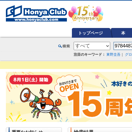
オンライン書店【ホンヤクラブ】はお好きな本屋での受け取りで送料無料！新刊予約・通販も。本（書籍）、雑誌、漫
トップページ
本
注目のキーワード：
東野圭吾
｜
グロ