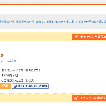
日が新しい順
発売日が古い順
売れている順
レビューが多い順
レビューの平均点が高い
旅路
トン
辻絵里
SBNコード 9784487808779
：1,600円＋税）
ためご注文いただけません