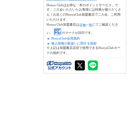
Honya Clubはお得な「本のポイントサービス」で
す。ご入会いただいたお客様には特典が盛りだくさ
ん！お近くのHonyaClub加盟書店でご入会、ご利用
いただけます。
Honya Club加盟書店は
にてご確認くださ
店舗一覧
い。
のマークが目印です。
HonyaClub会員規約
個人情報の取扱いに関する規程
※上記は加盟書店店頭で使用できるHonyaClubカー
ドの規約です。