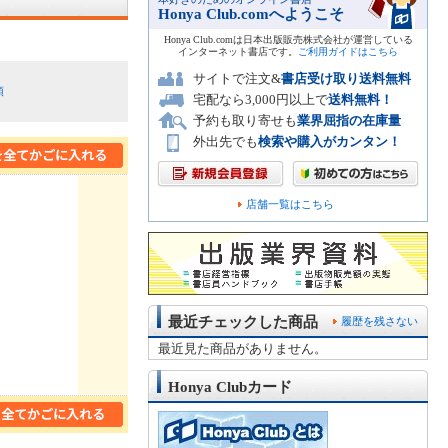
Honya Club.comへようこそ
Honya Club.comは日本出版販売株式会社が運営している
インターネット書店です。
ご利用ガイドはこちら
サイトで注文&
書店受け取り送料無料
順
宅配なら3,000円以上で
送料無料！
予約も取り寄せも
業界屈指の在庫量
外出先でも
検索や購入がカンタン！
店舗一覧はこちら
最近チェックした商品
履歴を残さない
最近見た商品がありません。
Honya Clubカード