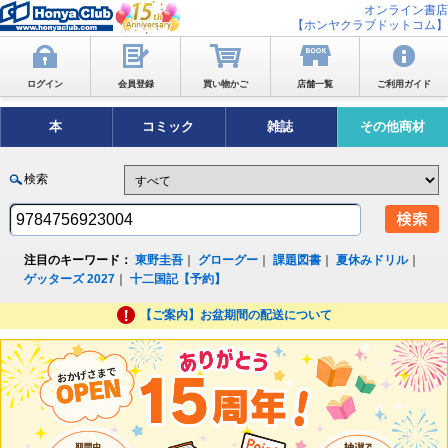
オンライン書店
【ホンヤクラブドットコム】
ログイン
会員登録
買い物かご
店舗一覧
ご利用ガイド
本
コミック
雑誌
その他商材
検索
注目のキーワード：
東野圭吾
｜
グローグー
｜
課題図書
｜
夏休みドリル
｜
ゲッターズ 2027
｜
十二国記【予約】
【ご案内】お盆期間の配送について