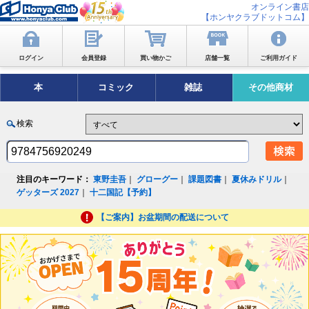
オンライン書店
【ホンヤクラブドットコム】
ログイン
会員登録
買い物かご
店舗一覧
ご利用ガイド
本
コミック
雑誌
その他商材
検索
注目のキーワード：
東野圭吾
｜
グローグー
｜
課題図書
｜
夏休みドリル
｜
ゲッターズ 2027
｜
十二国記【予約】
【ご案内】お盆期間の配送について