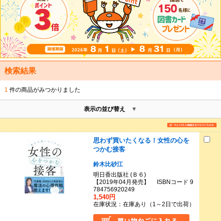
検索結果
1
件の商品がみつかりました
表示の並び替え
思わず買いたくなる！女性の心を
つかむ接客
鈴木比砂江
明日香出版社 (Ｂ６)
【2019年04月発売】 ISBNコード 9
784756920249
1,540円
在庫状況：在庫あり（1～2日で出荷）