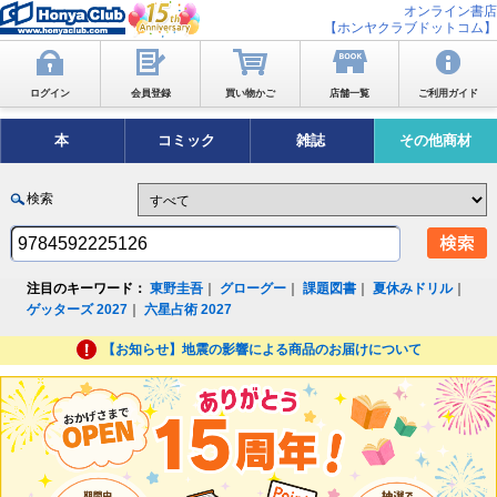
オンライン書店
【ホンヤクラブドットコム】
ログイン
会員登録
買い物かご
店舗一覧
ご利用ガイド
本
コミック
雑誌
その他商材
検索
注目のキーワード：
東野圭吾
｜
グローグー
｜
課題図書
｜
夏休みドリル
｜
ゲッターズ 2027
｜
六星占術 2027
【お知らせ】地震の影響による商品のお届けについて