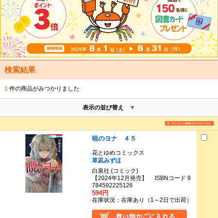
検索結果
1
件の商品がみつかりました
表示の並び替え
暁のヨナ ４５
花とゆめコミックス
草凪みずほ
白泉社 (コミック)
【2024年12月発売】 ISBNコード 9
784592225126
594円
在庫状況：在庫あり（1～2日で出荷）