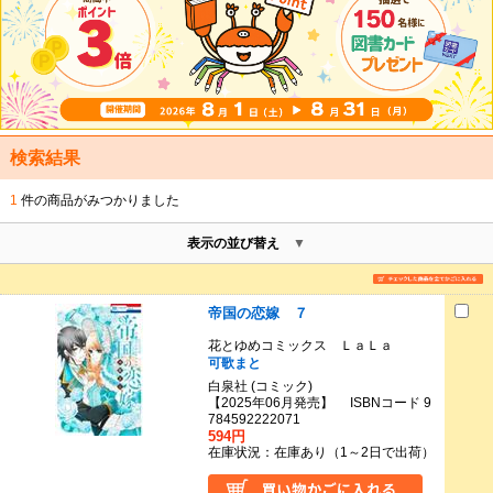
検索結果
1
件の商品がみつかりました
表示の並び替え
帝国の恋嫁 ７
花とゆめコミックス ＬａＬａ
可歌まと
白泉社 (コミック)
【2025年06月発売】 ISBNコード 9
784592222071
594円
在庫状況：在庫あり（1～2日で出荷）