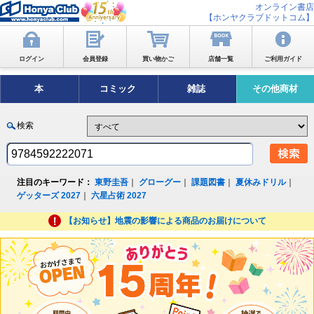
オンライン書店
【ホンヤクラブドットコム】
ログイン
会員登録
買い物かご
店舗一覧
ご利用ガイド
本
コミック
雑誌
その他商材
検索
注目のキーワード：
東野圭吾
｜
グローグー
｜
課題図書
｜
夏休みドリル
｜
ゲッターズ 2027
｜
六星占術 2027
【お知らせ】地震の影響による商品のお届けについて