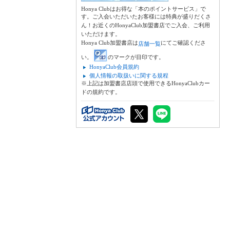
Honya Clubはお得な「本のポイントサービス」で
す。ご入会いただいたお客様には特典が盛りだくさ
ん！お近くのHonyaClub加盟書店でご入会、ご利用
いただけます。
Honya Club加盟書店は
にてご確認くださ
店舗一覧
い。
のマークが目印です。
HonyaClub会員規約
個人情報の取扱いに関する規程
※上記は加盟書店店頭で使用できるHonyaClubカー
ドの規約です。