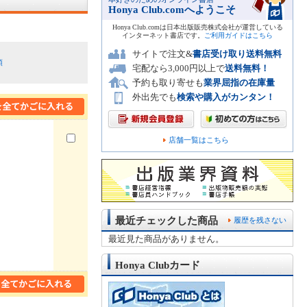
Honya Club.comへようこそ
Honya Club.comは日本出版販売株式会社が運営している
インターネット書店です。
ご利用ガイドはこちら
サイトで注文&
書店受け取り送料無料
順
宅配なら3,000円以上で
送料無料！
予約も取り寄せも
業界屈指の在庫量
外出先でも
検索や購入がカンタン！
店舗一覧はこちら
最近チェックした商品
履歴を残さない
最近見た商品がありません。
Honya Clubカード