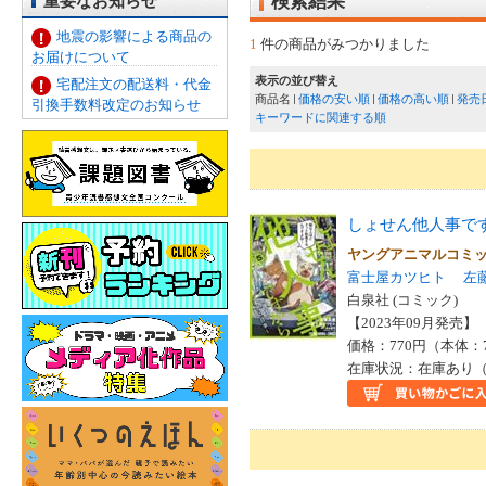
重要なお知らせ
検索結果
地震の影響による商品の
1
件の商品がみつかりました
お届けについて
表示の並び替え
宅配注文の配送料・代金
商品名
価格の安い順
価格の高い順
発売
引換手数料改定のお知らせ
キーワードに関連する順
しょせん他人事で
ヤングアニマルコミ
富士屋カツヒト
左
白泉社 (コミック)
【2023年09月発売】 I
価格：770円（本体：
在庫状況：在庫あり（