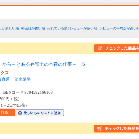
日が新しい順
発売日が古い順
売れている順
レビューが多い順
レビューの平均点が高い
すから～とある弁護士の本音の仕事～ ５
ックス
藤真通
清水陽平
SBNコード 9784592166108
700円＋税）
1～2日で出荷）