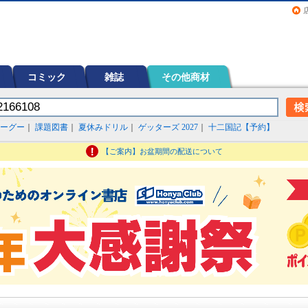
画（コミック）など在庫も充実
コミック
雑誌
その他商材
ーグー
｜
課題図書
｜
夏休みドリル
｜
ゲッターズ 2027
｜
十二国記【予約】
【ご案内】お盆期間の配送について