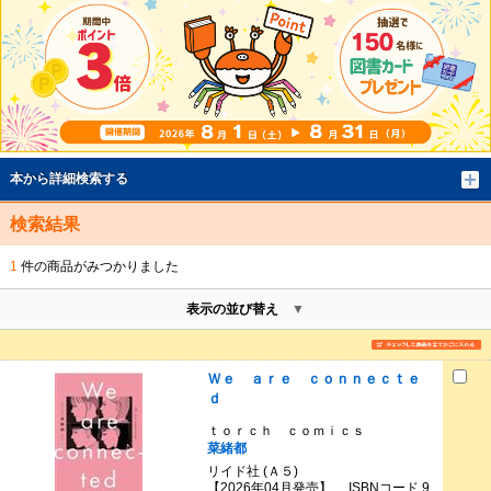
本から詳細検索する
検索結果
1
件の商品がみつかりました
表示の並び替え
Ｗｅ ａｒｅ ｃｏｎｎｅｃｔｅ
ｄ
ｔｏｒｃｈ ｃｏｍｉｃｓ
菜緒都
リイド社 (Ａ５)
【2026年04月発売】 ISBNコード 9