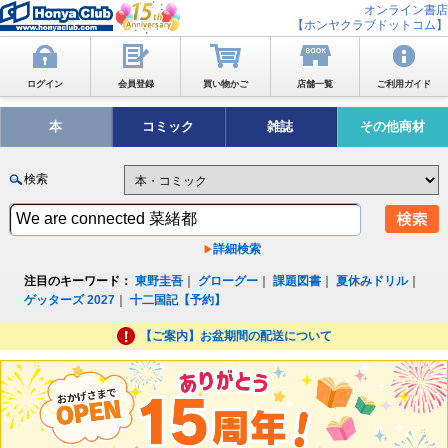
オンライン書店
【ホンヤクラブドットコム】
ログイン
会員登録
買い物かご
店舗一覧
ご利用ガイド
本
コミック
雑誌
その他商材
検索
詳細検索
注目のキーワード：
東野圭吾
｜
グローグー
｜
課題図書
｜
夏休みドリル
｜
ゲッターズ 2027
｜
十二国記【予約】
【ご案内】お盆期間の配送について