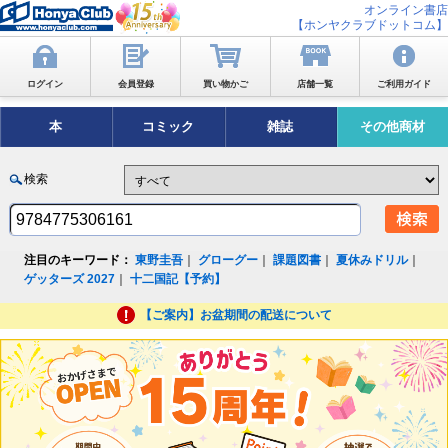
オンライン書店
【ホンヤクラブドットコム】
ログイン
会員登録
買い物かご
店舗一覧
ご利用ガイド
本
コミック
雑誌
その他商材
検索
注目のキーワード：
東野圭吾
｜
グローグー
｜
課題図書
｜
夏休みドリル
｜
ゲッターズ 2027
｜
十二国記【予約】
【ご案内】お盆期間の配送について