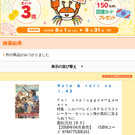
検索結果
1
件の商品がみつかりました
表示の並び替え
Ｒｏｌｅ ＆ ｒｏｌｌ ｖｏ
ｌ．４３
Ｆｏｒ ｕｎｐｌｕｇｇｅｄーｇａｍ
ｅｒｓ
特集：シルバーレインＲＰＧイラスト
レーター・セッション海が真紅に染ま
らぬうちに
新紀元社 (Ｂ５)
【2008年04月発売】 ISBNコー
ド 9784775306161