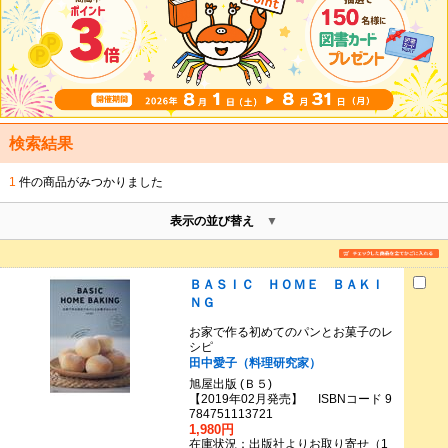
検索結果
1
件の商品がみつかりました
表示の並び替え
ＢＡＳＩＣ ＨＯＭＥ ＢＡＫＩ
ＮＧ
お家で作る初めてのパンとお菓子のレ
シピ
田中愛子（料理研究家）
旭屋出版 (Ｂ５)
【2019年02月発売】 ISBNコード 9
784751113721
1,980円
在庫状況：出版社よりお取り寄せ（1