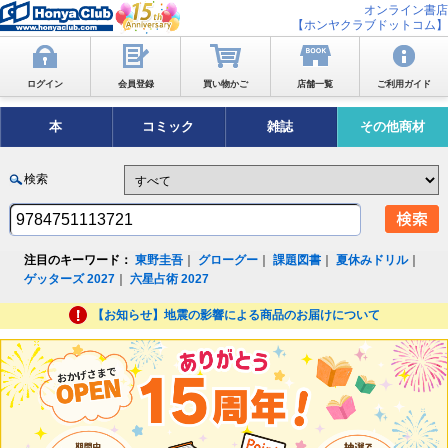
オンライン書店
【ホンヤクラブドットコム】
ログイン
会員登録
買い物かご
店舗一覧
ご利用ガイド
本
コミック
雑誌
その他商材
検索
注目のキーワード：
東野圭吾
｜
グローグー
｜
課題図書
｜
夏休みドリル
｜
ゲッターズ 2027
｜
六星占術 2027
【お知らせ】地震の影響による商品のお届けについて