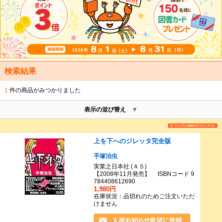
検索結果
1
件の商品がみつかりました
表示の並び替え
上を下へのジレッタ完全版
手塚治虫
実業之日本社 (Ａ５)
【2008年11月発売】 ISBNコード 9
784408612690
1,980円
在庫状況：品切れのためご注文いただ
けません