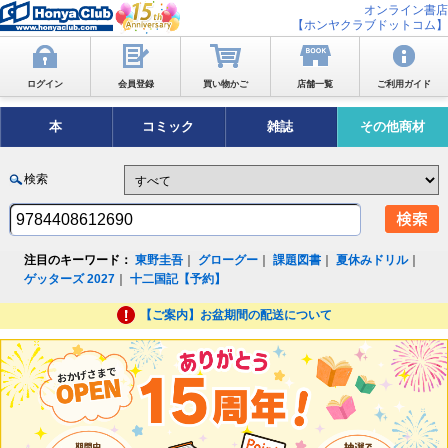
オンライン書店
【ホンヤクラブドットコム】
ログイン
会員登録
買い物かご
店舗一覧
ご利用ガイド
本
コミック
雑誌
その他商材
検索
注目のキーワード：
東野圭吾
｜
グローグー
｜
課題図書
｜
夏休みドリル
｜
ゲッターズ 2027
｜
十二国記【予約】
【ご案内】お盆期間の配送について