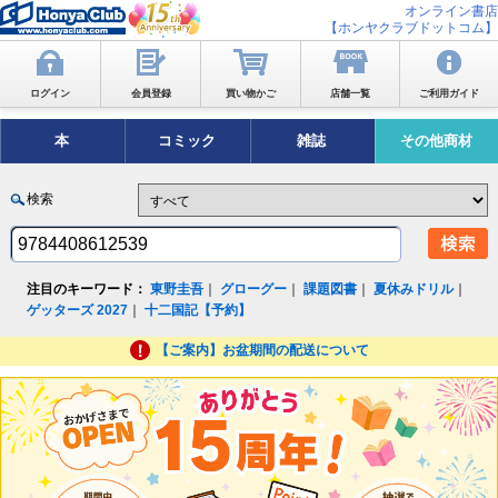
オンライン書店
【ホンヤクラブドットコム】
ログイン
会員登録
買い物かご
店舗一覧
ご利用ガイド
本
コミック
雑誌
その他商材
検索
注目のキーワード：
東野圭吾
｜
グローグー
｜
課題図書
｜
夏休みドリル
｜
ゲッターズ 2027
｜
十二国記【予約】
【ご案内】お盆期間の配送について