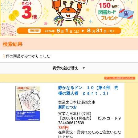
検索結果
1
件の商品がみつかりました
表示の並び替え
静かなるドン １０（第４部 究
極の殺人者 ｐａｒｔ．１）
実業之日本社漫画文庫
新田たつお
実業之日本社 (文庫)
【2006年01月発売】 ISBNコード 9
784408612539
734円
在庫状況：品切れのためご注文いただ
けません