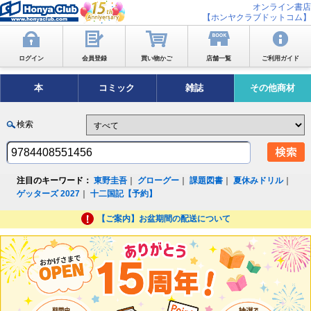
オンライン書店
【ホンヤクラブドットコム】
ログイン
会員登録
買い物かご
店舗一覧
ご利用ガイド
本
コミック
雑誌
その他商材
検索
注目のキーワード：
東野圭吾
｜
グローグー
｜
課題図書
｜
夏休みドリル
｜
ゲッターズ 2027
｜
十二国記【予約】
【ご案内】お盆期間の配送について