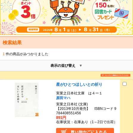
検索結果
1
件の商品がみつかりました
表示の並び替え
星がひとつほしいとの祈り
実業之日本社文庫 は４ー１
原田マハ
実業之日本社 (文庫)
【2013年10月発売】 ISBNコード 9
784408551456
891円
在庫状況：在庫あり（1～2日で出荷）