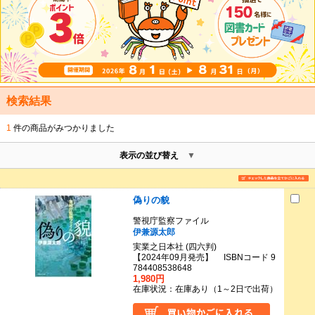
検索結果
1
件の商品がみつかりました
表示の並び替え
偽りの貌
警視庁監察ファイル
伊兼源太郎
実業之日本社 (四六判)
【2024年09月発売】 ISBNコード 9
784408538648
1,980円
在庫状況：在庫あり（1～2日で出荷）