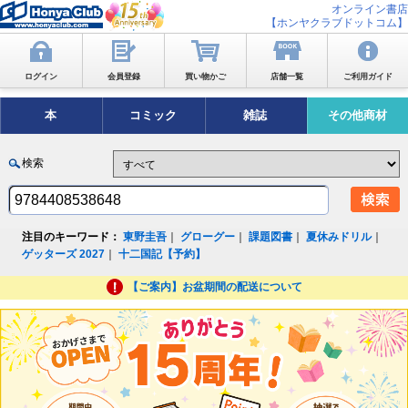
オンライン書店
【ホンヤクラブドットコム】
ログイン
会員登録
買い物かご
店舗一覧
ご利用ガイド
本
コミック
雑誌
その他商材
検索
注目のキーワード：
東野圭吾
｜
グローグー
｜
課題図書
｜
夏休みドリル
｜
ゲッターズ 2027
｜
十二国記【予約】
【ご案内】お盆期間の配送について